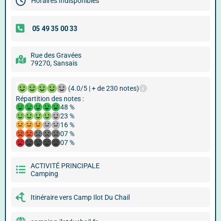
Horaires Indisponibles
Rue des Gravées
79270, Sansais
(4.0/5 | + de 230 notes)
Répartition des notes :
48 %
23 %
16 %
07 %
07 %
ACTIVITÉ PRINCIPALE
Camping
Itinéraire vers Camp Ilot Du Chail